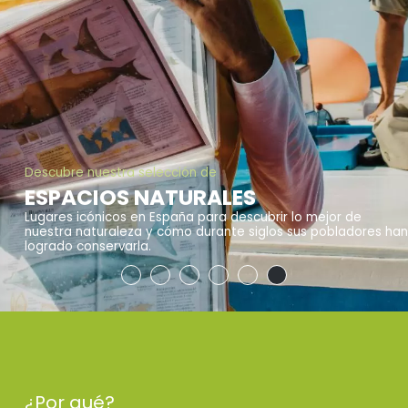
Descubre nuestra selección de
ESPACIOS NATURALES
Lugares icónicos en España para descubrir lo mejor de
nuestra naturaleza y cómo durante siglos sus pobladores han
logrado conservarla.
¿Por qué?