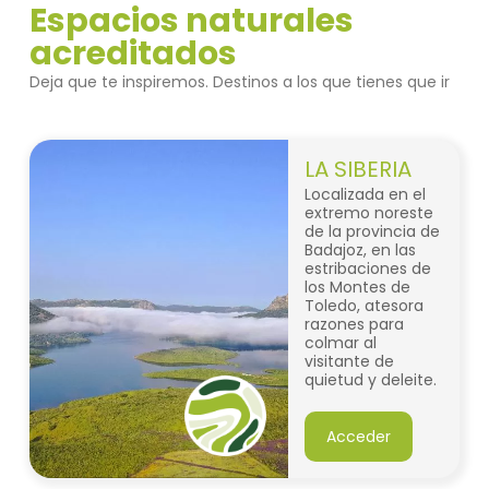
Espacios naturales
acreditados
Deja que te inspiremos. Destinos a los que tienes que ir
LA SIBERIA
Localizada en el
extremo noreste
de la provincia de
Badajoz, en las
estribaciones de
los Montes de
Toledo, atesora
razones para
colmar al
visitante de
quietud y deleite.
Su amplio
territorio se
complace en la
Acceder
mescolanza de
paisajes;desde las