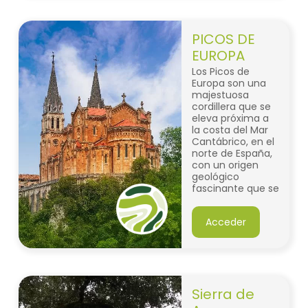
extensas llanuras
del sur a los
bosques
mediterráneos
PICOS DE
del norte, laderas
EUROPA
vestidas de
vetustos olivares
Los Picos de
mimados por la
Europa son una
tradición y
majestuosa
senderos de agua
cordillera que se
serpenteante.
eleva próxima a
la costa del Mar
Cantábrico, en el
norte de España,
con un origen
geológico
fascinante que se
remonta a
millones de años
Acceder
atrás.
Sierra de