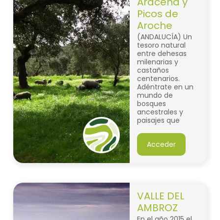
Aracena y
Picos de
Aroche
(ANDALUCÍA) Un
tesoro natural
entre dehesas
milenarias y
castaños
centenarios.
Adéntrate en un
mundo de
bosques
ancestrales y
paisajes que
parecen sacados
de cuentos de
Acceder
hadas.
VALLE DEL
AMBROZ
En el año 2015 el