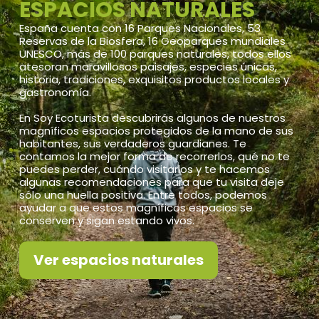
ESPACIOS NATURALES
España cuenta con 16 Parques Nacionales, 53
Reservas de la Biosfera, 16 Geoparques mundiales
UNESCO, más de 100 parques naturales, todos ellos
atesoran maravillosos paisajes, especies únicas,
historia, tradiciones, exquisitos productos locales y
gastronomía.
En Soy Ecoturista descubrirás algunos de nuestros
magníficos espacios protegidos de la mano de sus
habitantes, sus verdaderos guardianes. Te
contamos la mejor forma de recorrerlos, qué no te
puedes perder, cuándo visitarlos y te hacemos
algunas recomendaciones para que tu visita deje
sólo una huella positiva. Entre todos, podemos
ayudar a que estos magníficos espacios se
conserven y sigan estando vivos.
Ver espacios naturales