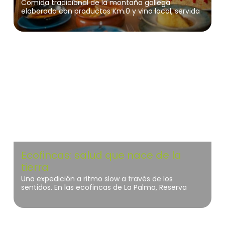
Comida tradicional de la montaña gallega
elaborada con productos Km.0 y vino local, servida
en las antiguas cuadras rehabilitadas de una casa
de piedra en Negueira de Muñiz.
La Palma
Ecofincas: salud que nace de la
tierra
Una expedición a ritmo slow a través de los
sentidos. En las ecofincas de La Palma, Reserva
Mundial de la Biosfera, la agricultura artesana
revela un paisaje fértil donde cada fruto nace con
pureza y propósito.