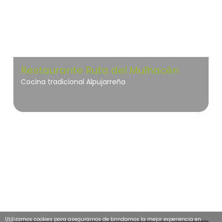
Restaurante Ruta del Mulhacén
Cocina tradicional Alpujarreña
Valle de Ricote
Utilizamos cookies para asegurarnos de brindarnos la mejor experiencia en