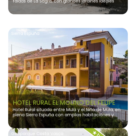
faldas de La Sagra, con grandes jardines ideales
que crean un ambiente acogedor y cálido,
perfecto para relajarse.
Sierra Espuña
HOTEL RURAL EL MOLINO DEL FELIPE
Hotel Rural situado entre Mula y el Niño de Mula, en
plena Sierra Espuña con amplias habitaciones y
apartamentos, cuenta con parking privado, piscina
exterior y solárium con tumbonas.
Geoparque Costa Vasca