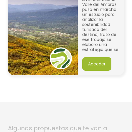
Valle del Ambroz
puso en marcha
un estudio para
analizar la
sostenibilidad
turística del
destino, fruto de
ese trabajo se
elaboró una
estrategia que se
ha incorporado a
la Estrategia de
Acceder
Desarrollo Local
Participativo
(EDLP) que la
Asociación para
el Desarrollo
Integral del Valle
del Ambroz
(DIVA) aplica con
fondos del
programa LEADER
de la Unión
Europea.
Algunas propuestas que te van a