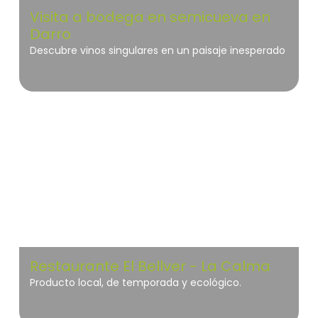
Visita a bodega en semicueva en
Darro
Descubre vinos singulares en un paisaje inesperado
Bebe el silencio del altiplano en el corazón de una
semicueva milenaria. Un viaje sensorial al origen
donde el vino reposa en el abrazo fresco de la
Montseny
tierra, esperando a contarte los secretos de un
paisaje esculpido por el tiempo
Restaurante El Bellver - La Calma
Producto local, de temporada y ecológico.