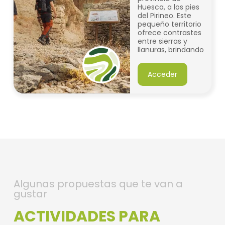
Huesca, a los pies
del Pirineo. Este
pequeño territorio
ofrece contrastes
entre sierras y
llanuras, brindando
miles de
posibilidades para
Acceder
disfrutar durante
todo el año en
pareja, familia o
amigos.
Algunas propuestas que te van a
gustar
ACTIVIDADES PARA