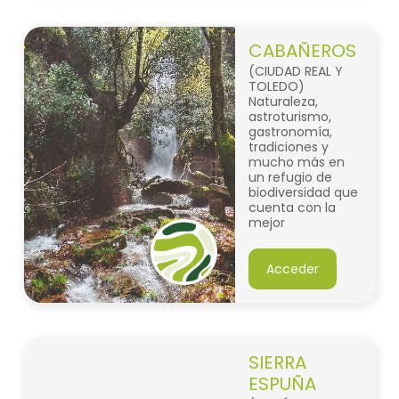
CABAÑEROS
(CIUDAD REAL Y
TOLEDO)
Naturaleza,
astroturismo,
gastronomía,
tradiciones y
mucho más en
un refugio de
biodiversidad que
cuenta con la
mejor
representación
del bosque
mediterráneo de
Acceder
la península
ibérica: el Parque
Nacional de
Cabañeros.
SIERRA
ESPUÑA