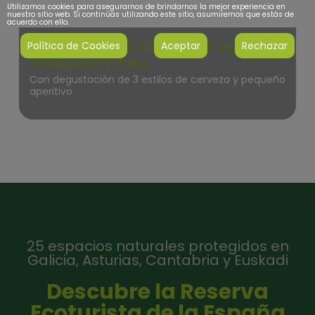
Utilizamos cookies para asegurarnos de brindarnos la mejor experiencia en
nuestro sitio web. Si continúas utilizando este sitio, asumiremos que estás de
acuerdo con ello.
Visita guiada a fábrica de cerveza
Política de Cookies
Aceptar
Rechazar
artesanal y cata
Con degustación de 3 estilos de cerveza y pequeño
aperitivo
25 espacios naturales protegidos en
Galicia, Asturias, Cantabria y Euskadi
Descubre la Reserva
Ecoturista de la España