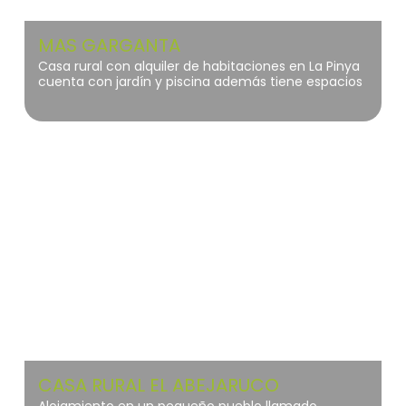
de Conservas Campos.
MAS GARGANTA
Casa rural con alquiler de habitaciones en La Pinya
cuenta con jardín y piscina además tiene espacios
exteriores
Sierra Norte de Guadalajara
CASA RURAL EL ABEJARUCO