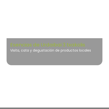
Esencias de Urdaibai 3 txakolis
Visita, cata y degustación de productos locales
Sierras de Cazorla, Segura y Las Villas