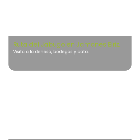
Ruta del Jabugo en Jamones Eiriz.
Visita a la dehesa, bodegas y cata.
Geoparque de Granada