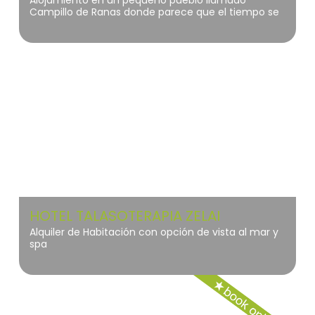
Alojamiento en un pequeño pueblo llamado
Campillo de Ranas donde parece que el tiempo se
detuvo y que sus huertas llenas de árboles frutales
esperan una nueva primavera para florecer en
todo su esplendor.
Geoparque Costa Vasca
HOTEL TALASOTERAPIA ZELAI
Alquiler de Habitación con opción de vista al mar y
spa
La Palma