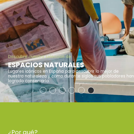
Descubre nuestra selección de
ESPACIOS NATURALES
Lugares icónicos en España para descubrir lo mejor de
nuestra naturaleza y cómo durante siglos sus pobladores han
logrado conservarla.
¿Por qué?