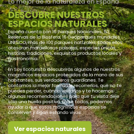
Lo mejor de la naturaleza en España
DESCUBRE NUESTROS
ESPACIOS NATURALES
España cuenta con 16 Parques Nacionales, 53
Reservas de la Biosfera, 16 Geoparques mundiales
UNESCO, más de 100 parques naturales, todos ellos
atesoran maravillosos paisajes, especies únicas,
historia, tradiciones, exquisitos productos locales y
gastronomía.
En Soy Ecoturista descubrirás algunos de nuestros
magníficos espacios protegidos de la mano de sus
habitantes, sus verdaderos guardianes. Te
contamos la mejor forma de recorrerlos, qué no te
puedes perder, cuándo visitarlos y te hacemos
algunas recomendaciones para que tu visita deje
sólo una huella positiva. Entre todos, podemos
ayudar a que estos magníficos espacios se
conserven y sigan estando vivos.
Ver espacios naturales